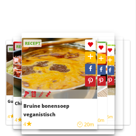
RECEPT
RECEPT
RECEPT
RECEPT
RECEPT
Guacamole
Pruimentaart met kaneel
Chili con carne
Sushi rijstsalade
Bruine bonensoep
maaltijdsalade
veganistisch
4
4
5m
55m
4
4
45m
40m
4
20m