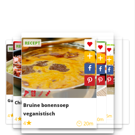
RECEPT
RECEPT
RECEPT
RECEPT
RECEPT
Guacamole
Pruimentaart met kaneel
Chili con carne
Sushi rijstsalade
Bruine bonensoep
maaltijdsalade
veganistisch
4
4
5m
55m
4
4
45m
40m
4
20m