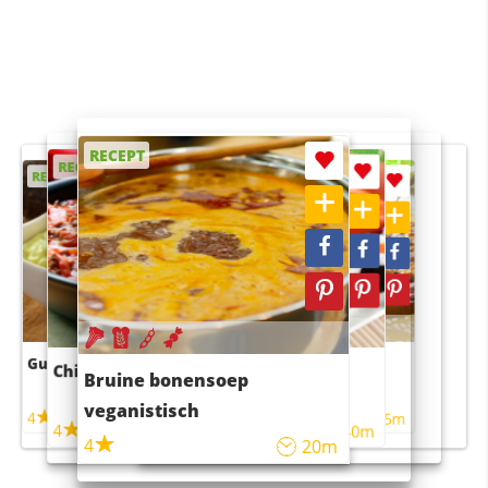
RECEPT
RECEPT
RECEPT
RECEPT
RECEPT
Guacamole
Pruimentaart met kaneel
Chili con carne
Sushi rijstsalade
Bruine bonensoep
maaltijdsalade
veganistisch
4
4
5m
55m
4
4
45m
40m
4
20m