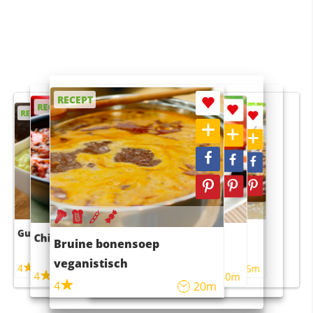
RECEPT
RECEPT
RECEPT
RECEPT
RECEPT
Guacamole
Pruimentaart met kaneel
Chili con carne
Sushi rijstsalade
Bruine bonensoep
maaltijdsalade
veganistisch
4
4
5m
55m
4
4
45m
40m
4
20m