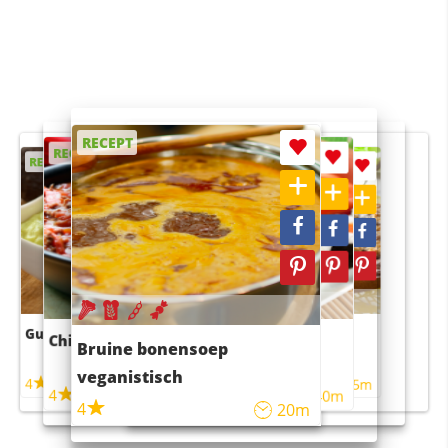
RECEPT
RECEPT
RECEPT
RECEPT
RECEPT
Guacamole
Pruimentaart met kaneel
Chili con carne
Sushi rijstsalade
Bruine bonensoep
maaltijdsalade
veganistisch
4
4
5m
55m
4
4
45m
40m
4
20m